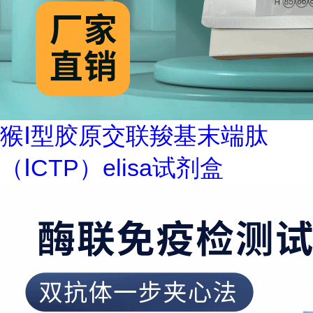
猴Ⅰ型胶原交联羧基末端肽
（ⅠCTP）elisa试剂盒