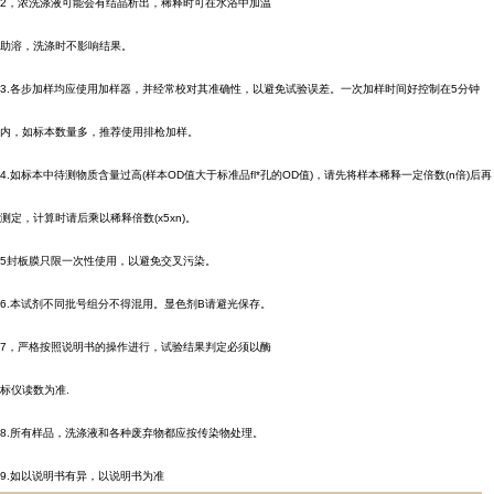
2，浓洗涤液可能会有结晶析出，稀释时可在水浴中加温
助溶，洗涤时不影响结果。
3.各步加样均应使用加样器，并经常校对其准确性，以避免试验误差。一次加样时间好控制在5分钟
内，如标本数量多，推荐使用排枪加样。
4.如标本中待测物质含量过高(样本OD值大于标准品fl*孔的OD值)，请先将样本稀释一定倍数(n倍)后再
测定，计算时请后乘以稀释倍数(x5xn)。
5封板膜只限一次性使用，以避免交叉污染。
6.本试剂不同批号组分不得混用。显色剂B请避光保存。
7，严格按照说明书的操作进行，试验结果判定必须以酶
标仪读数为准.
8.所有样品，洗涤液和各种废弃物都应按传染物处理。
9.如以说明书有异，以说明书为准