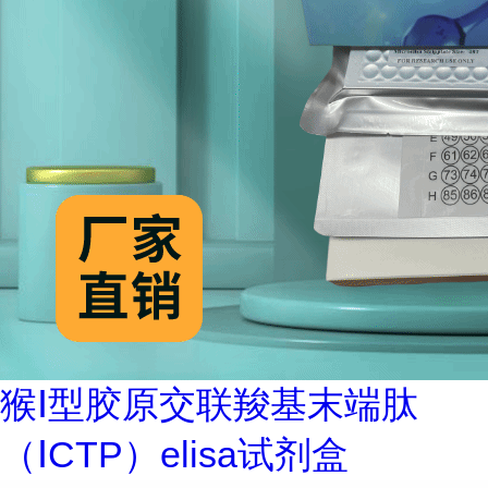
猴Ⅰ型胶原交联羧基末端肽
（ⅠCTP）elisa试剂盒