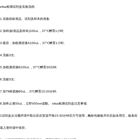
elisa检测试剂盒实验流程:
1.实验前标准品、试剂及样本的准备;
2.加样(标准品及样本)100uL，37°C孵育1小时;
3.吸弃，加检测溶液A100uL，37°C孵育1小时;
4.洗板3次;
5.加检测溶液B100uL，37°C孵育30分钟;
6.洗板5次;
7.加TMB底物90uL，37C孵育10-20分钟;
8.加终止液50uL，立即450nm读数。 elisa检测试剂盒注意事项:
1试剂盒从冷藏环境中取出应在室温平衡15-30分钟后方可使用，酶标包被板开封后如未用完，板条应
装入密封袋中保存。