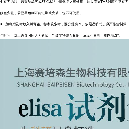
中有无结晶，若有结晶应放37℃水浴中融化后方可使用。加入底物TMB时应注意有无
颜色变化，若已显色则可能过期或变质，也不可使用。
3、加样后及时放入孵育箱。标本较多时，要分批操作。按照说明书步骤严格控制操
作时间，防止孵育时间人为延长，导致非特结合紧附于反应孔周围，难以清洗*。