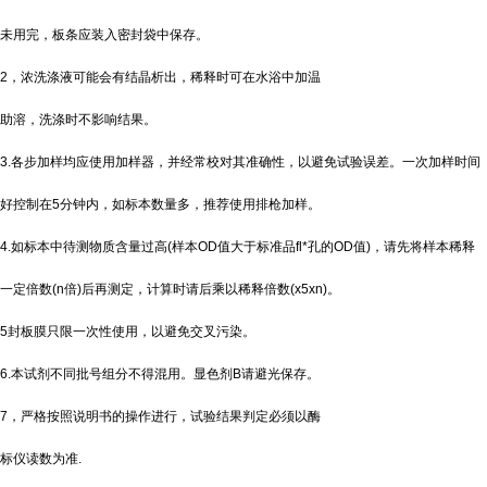
未用完，板条应装入密封袋中保存。
2，浓洗涤液可能会有结晶析出，稀释时可在水浴中加温
助溶，洗涤时不影响结果。
3.各步加样均应使用加样器，并经常校对其准确性，以避免试验误差。一次加样时间
好控制在5分钟内，如标本数量多，推荐使用排枪加样。
4.如标本中待测物质含量过高(样本OD值大于标准品fl*孔的OD值)，请先将样本稀释
一定倍数(n倍)后再测定，计算时请后乘以稀释倍数(x5xn)。
5封板膜只限一次性使用，以避免交叉污染。
6.本试剂不同批号组分不得混用。显色剂B请避光保存。
7，严格按照说明书的操作进行，试验结果判定必须以酶
标仪读数为准.