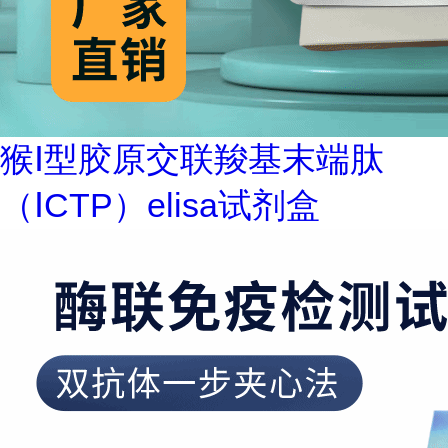
猴Ⅰ型胶原交联羧基末端肽
（ⅠCTP）elisa试剂盒