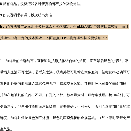
8.所有样品，洗涤液和各种废弃物都应按传染物处理。
9.如以说明书有异，以说明书为准
ELISA方法被广泛应用于各种抗原和抗体测定。但ELISA测定中影响因素较多，而且
其操作中有一定的技术要求，下面盘点ELISA测定操作技术要求如下：
1、加样量的准确与否，直接影响抗原抗体结合物的浓度，直至最后显色的深浅。吸
嘴插入血清不可太深，若插入太深，吸嘴外壁可能粘连太多血清，轻微的抖动动即可
将吸咀外壁的血清溅入其它包被孔中，造成交叉污染。加样时应尽可能的垂直加样，
并加在包被孔的底部，不可加在孔的上部。标本量大时，可考虑使用排枪加试剂，可
提高速度，但使用排枪时应注意吸嘴一定要装好，不可松动，否则会影响加样量的准
确度。加样时保持显色剂不外流，显色剂应避免接触金属器械。加终止液时应避免产
生气泡。