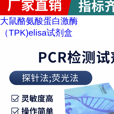
大鼠酪氨酸蛋白激酶
（TPK)elisa试剂盒