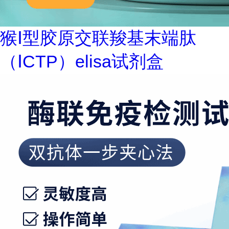
猴Ⅰ型胶原交联羧基末端肽
（ⅠCTP）elisa试剂盒