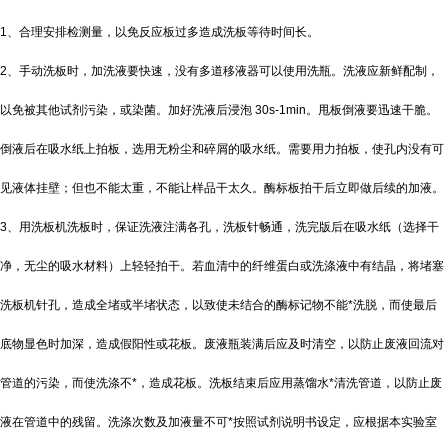
1、合理安排检测量，以免反应板过多造成洗板等待时间长。
2、手动洗板时，加洗液要快速，没有多道移液器可以使用洗瓶。洗液应新鲜配制，
以免被其他试剂污染，或染菌。加好洗液后浸泡 30s-1min。甩板倒液要迅速干脆。
倒液后在吸水纸上拍板，选用无粉尘和碎屑的吸水纸。需要用力拍板，使孔内没有可
见液体挂壁；但也不能太重，不能让样品干太久。酶标板拍干后立即做后续的加液。
3、用洗板机洗板时，保证洗液注满各孔，洗板针畅通，洗完版后在吸水纸（选择干
净，无尘的吸水材料）上轻轻拍干。若血清中的纤维蛋白或洗涤液中有结晶，将堵塞
洗板机针孔，造成全堵或半堵状态，以致使未结合的酶标记物不能*洗脱，而使最后
底物显色时加深，造成假阳性或花板。废液瓶装满后应及时清空，以防止废液回流对
管道的污染，而使洗涤不*，造成花板。洗板结束后应用蒸馏水*清洗管道，以防止废
液在管道中的残留。洗涤次数及加液量不可*按照试剂说明书设定，应根据本实验室