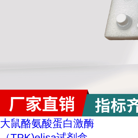
大鼠酪氨酸蛋白激酶
（TPK)elisa试剂盒