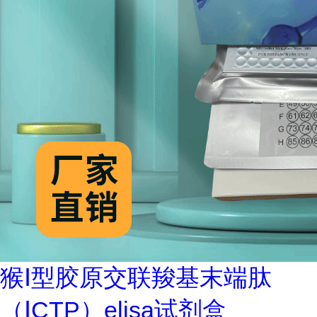
猴Ⅰ型胶原交联羧基末端肽
（ⅠCTP）elisa试剂盒