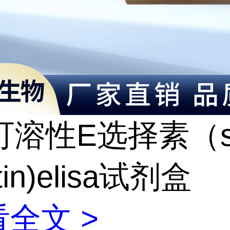
可溶性E选择素（s
ctin)elisa试剂盒
全文 >