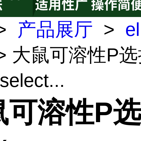
>
产品展厅
>
e
> 大鼠可溶性P
elect...
鼠可溶性P