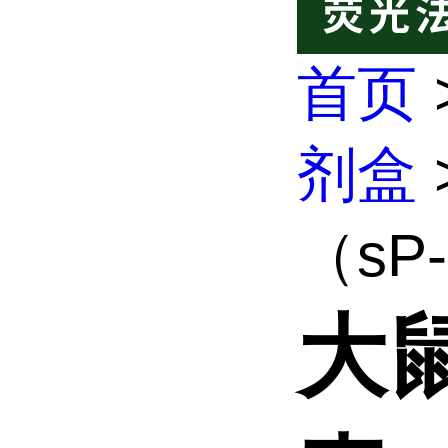
首页
剂盒
（sP-s
大