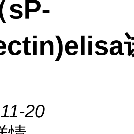
sP-
ectin)eli
11-20
详情