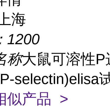
上海
：
1200
名称
大鼠可溶性P
-selectin)eli
相似产品 >