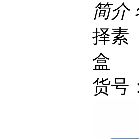
简介
择素（s
盒
货号