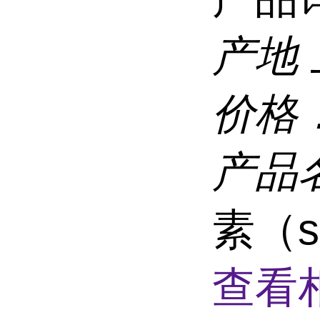
产地
价格
产品
素（sP
查看