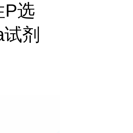
性P选
isa试剂