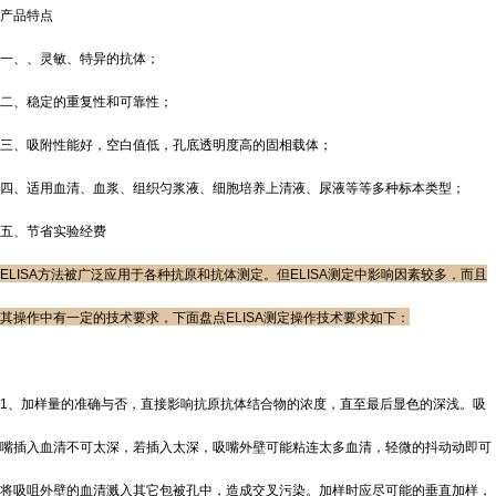
产品特点
一、、灵敏、特异的抗体；
二、稳定的重复性和可靠性；
三、吸附性能好，空白值低，孔底透明度高的固相载体；
四、适用血清、血浆、组织匀浆液、细胞培养上清液、尿液等等多种标本类型；
五、节省实验经费
ELISA方法被广泛应用于各种抗原和抗体测定。但ELISA测定中影响因素较多，而且
其操作中有一定的技术要求，下面盘点ELISA测定操作技术要求如下：
1、加样量的准确与否，直接影响抗原抗体结合物的浓度，直至最后显色的深浅。吸
嘴插入血清不可太深，若插入太深，吸嘴外壁可能粘连太多血清，轻微的抖动动即可
将吸咀外壁的血清溅入其它包被孔中，造成交叉污染。加样时应尽可能的垂直加样，