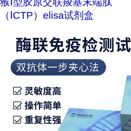
猴Ⅰ型胶原交联羧基末端肽
（ⅠCTP）elisa试剂盒