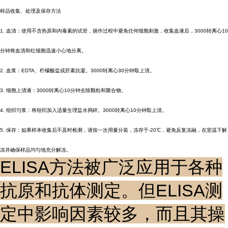
样品收集、处理及保存方法
1. 血清：使用不含热原和内毒素的试管，操作过程中避免任何细胞刺激，收集血液后，3000转离心10
分钟将血清和红细胞迅速小心地分离。
2. 血浆：EDTA、柠檬酸盐或肝素抗凝。3000转离心30分钟取上清。
3. 细胞上清液：3000转离心10分钟去除颗粒和聚合物。
4. 组织匀浆：将组织加入适量生理盐水捣碎。3000转离心10分钟取上清。
5. 保存：如果样本收集后不及时检测，请按一次用量分装，冻存于-20℃，避免反复冻融，在室温下解
冻并确保样品均匀地充分解冻。
ELISA方法被广泛应用于各种
抗原和抗体测定。但ELISA测
定中影响因素较多，而且其操