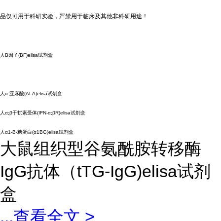
品仅可用于科研实验，严禁用于临床及其他非科研用途！
人B因子(BF)elisa试剂盒
人α-亚麻酸(ALA)elisa试剂盒
人α;β干扰素受体(IFN-α;βR)elisa试剂盒
人α1-B-糖蛋白(α1BG)elisa试剂盒
大鼠组织型谷氨酰胺转移酶
IgG抗体（tTG-IgG)elisa试剂
盒
...
查看全文 >