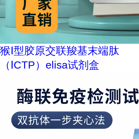
猴Ⅰ型胶原交联羧基末端肽
（ⅠCTP）elisa试剂盒