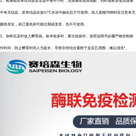
2、检测前应将试剂放置室温平衡半小时，洗涤液应现用现配，同时观察浓缩洗涤液
中有无结晶，若有结晶应放37℃水浴中融化后方可使用。加入底物TMB时应注意有无
颜色变化，若已显色则可能过期或变质，也不可使用。
3、加样后及时放入孵育箱。标本较多时，要分批操作。按照说明书步骤严格控制操
作时间，防止孵育时间人为延长，导致非特结合紧附于反应孔周围，难以清洗*。