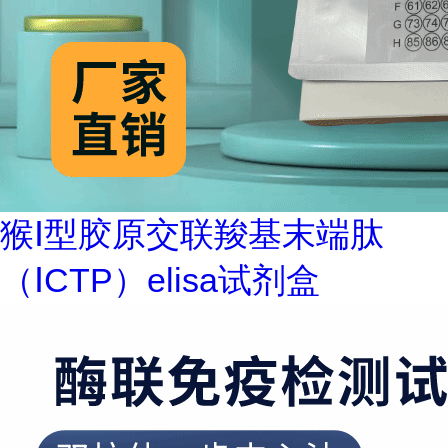
猴Ⅰ型胶原交联羧基末端肽
（ⅠCTP）elisa试剂盒