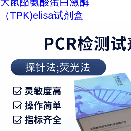
大鼠酪氨酸蛋白激酶
（TPK)elisa试剂盒