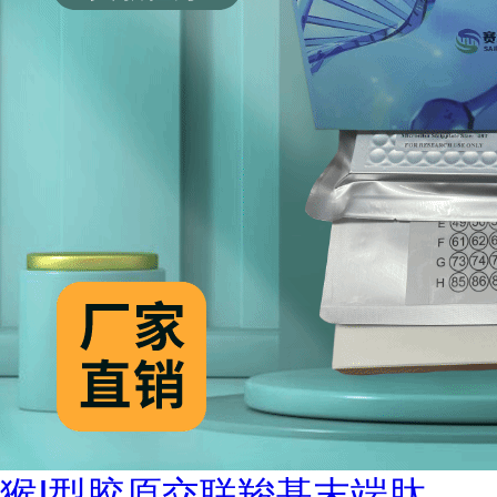
猴Ⅰ型胶原交联羧基末端肽