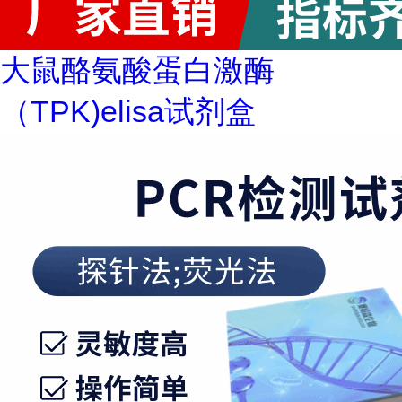
大鼠酪氨酸蛋白激酶
（TPK)elisa试剂盒