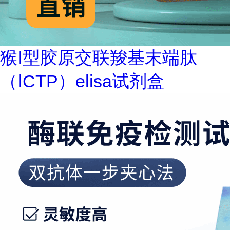
猴Ⅰ型胶原交联羧基末端肽
（ⅠCTP）elisa试剂盒