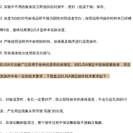
2. 实验中不用的板条应立即放回自封袋中，密封（低温干燥）保存。
3. 浓度为0的S0号标准品即可视为阴性对照或者空白；按照说明书操作时样本已经稀
释5倍，最终结果乘以5才是样本实际浓度。
4. 严格按照说明书中标明的时间、加液量及顺序进行温育操作。
5. 所有液体组分使用前充分摇匀。
ELISA方法被广泛应用于各种抗原和抗体测定。但ELISA测定中影响因素较多，而且
其操作中有一定的技术要求，下面盘点ELISA测定操作技术要求如下：
1、封板温育时，各孔一定要封严，防止阳性标本的液体蒸发，不会引起孔间的污
染，产生周边现象从而导致“花板“的出现。
2、应保证酶标版清洁，整个操作过程中保证酶标版不接触次氯酸。