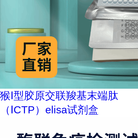
猴Ⅰ型胶原交联羧基末端肽
（ⅠCTP）elisa试剂盒