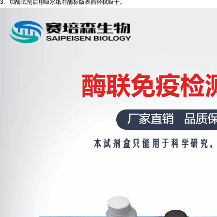
3、加酶试剂后用吸水纸在酶标版表面轻拭吸干。