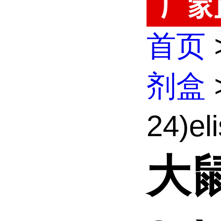
首页
剂盒
24)el
大鼠