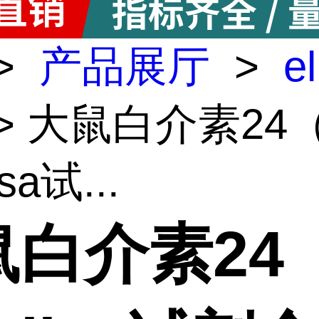
>
产品展厅
>
e
> 大鼠白介素24（I
isa试...
白介素24（