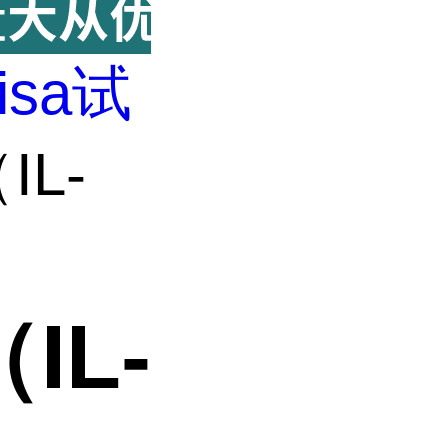
lisa试
L-
IL-