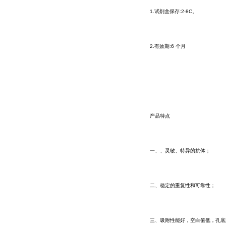
1.试剂盒保存:2-8C。
2.有效期:6 个月
产品特点
一、、灵敏、特异的抗体；
二、稳定的重复性和可靠性；
三、吸附性能好，空白值低，孔底