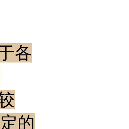
用于各
但
素较
一定的