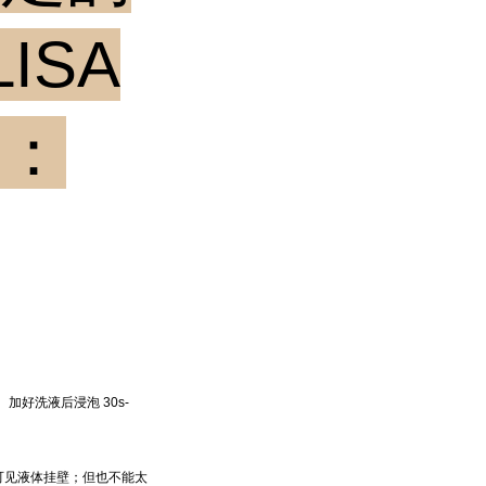
ISA
下：
好洗液后浸泡 30s-
可见液体挂壁；但也不能太