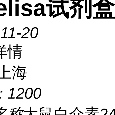
)elisa试剂
11-20
详情
上海
：
1200
名称
大鼠白介素24