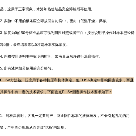
晶，这属于正常现象，水浴加热使结晶完全溶解后再使用。
2. 实验中不用的板条应立即放回自封袋中，密封（低温干燥）保存。
3. 浓度为0的S0号标准品即可视为阴性对照或者空白；按照说明书操作时样本已经稀
释5倍，最终结果乘以5才是样本实际浓度。
4. 严格按照说明书中标明的时间、加液量及顺序进行温育操作。
5. 所有液体组分使用前充分摇匀。
ELISA方法被广泛应用于各种抗原和抗体测定。但ELISA测定中影响因素较多，而且
其操作中有一定的技术要求，下面盘点ELISA测定操作技术要求如下：
1、封板温育时，各孔一定要封严，防止阳性标本的液体蒸发，不会引起孔间的污
染，产生周边现象从而导致“花板“的出现。