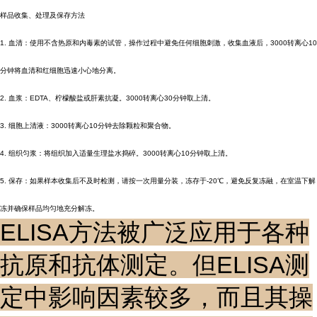
样品收集、处理及保存方法
1. 血清：使用不含热原和内毒素的试管，操作过程中避免任何细胞刺激，收集血液后，3000转离心10
分钟将血清和红细胞迅速小心地分离。
2. 血浆：EDTA、柠檬酸盐或肝素抗凝。3000转离心30分钟取上清。
3. 细胞上清液：3000转离心10分钟去除颗粒和聚合物。
4. 组织匀浆：将组织加入适量生理盐水捣碎。3000转离心10分钟取上清。
5. 保存：如果样本收集后不及时检测，请按一次用量分装，冻存于-20℃，避免反复冻融，在室温下解
冻并确保样品均匀地充分解冻。
ELISA方法被广泛应用于各种
抗原和抗体测定。但ELISA测
定中影响因素较多，而且其操