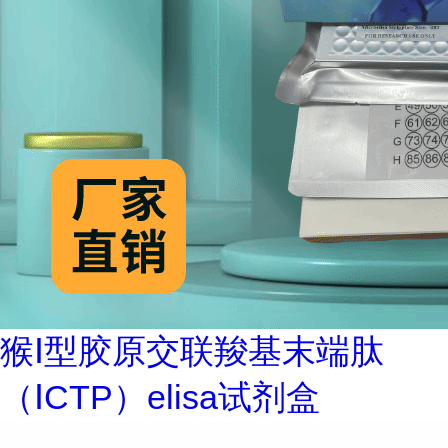
猴Ⅰ型胶原交联羧基末端肽
（ⅠCTP）elisa试剂盒