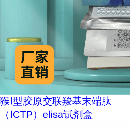
猴Ⅰ型胶原交联羧基末端肽
（ⅠCTP）elisa试剂盒