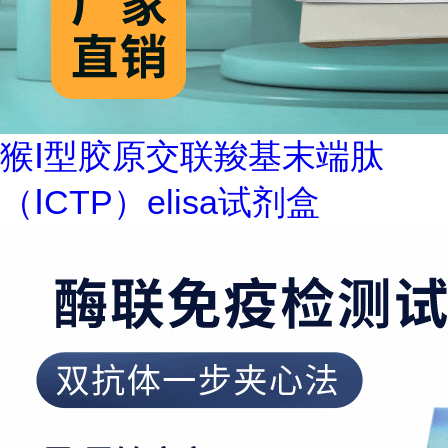
猴Ⅰ型胶原交联羧基末端肽
（ⅠCTP）elisa试剂盒