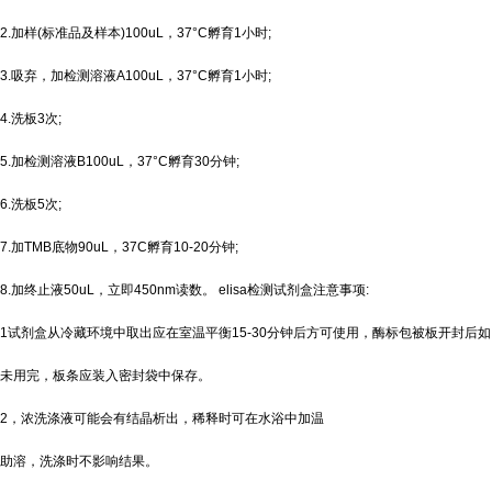
2.加样(标准品及样本)100uL，37°C孵育1小时;
3.吸弃，加检测溶液A100uL，37°C孵育1小时;
4.洗板3次;
5.加检测溶液B100uL，37°C孵育30分钟;
6.洗板5次;
7.加TMB底物90uL，37C孵育10-20分钟;
8.加终止液50uL，立即450nm读数。 elisa检测试剂盒注意事项:
1试剂盒从冷藏环境中取出应在室温平衡15-30分钟后方可使用，酶标包被板开封后如
未用完，板条应装入密封袋中保存。
2，浓洗涤液可能会有结晶析出，稀释时可在水浴中加温
助溶，洗涤时不影响结果。