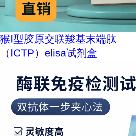
猴Ⅰ型胶原交联羧基末端肽
（ⅠCTP）elisa试剂盒