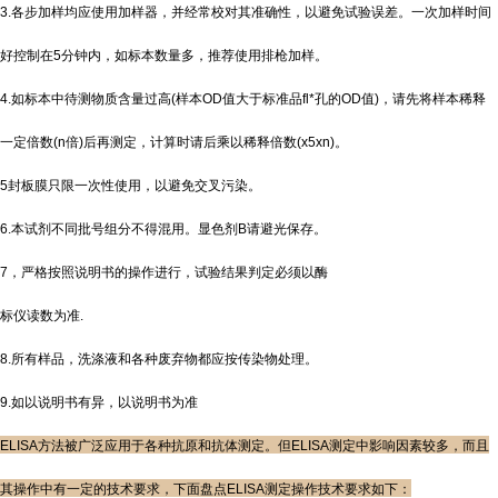
3.各步加样均应使用加样器，并经常校对其准确性，以避免试验误差。一次加样时间
好控制在5分钟内，如标本数量多，推荐使用排枪加样。
4.如标本中待测物质含量过高(样本OD值大于标准品fl*孔的OD值)，请先将样本稀释
一定倍数(n倍)后再测定，计算时请后乘以稀释倍数(x5xn)。
5封板膜只限一次性使用，以避免交叉污染。
6.本试剂不同批号组分不得混用。显色剂B请避光保存。
7，严格按照说明书的操作进行，试验结果判定必须以酶
标仪读数为准.
8.所有样品，洗涤液和各种废弃物都应按传染物处理。
9.如以说明书有异，以说明书为准
ELISA方法被广泛应用于各种抗原和抗体测定。但ELISA测定中影响因素较多，而且
其操作中有一定的技术要求，下面盘点ELISA测定操作技术要求如下：