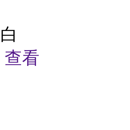
蛋白
盒
查看