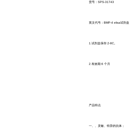
货号：SPS-31743
英文代号：BMP-4 elisa试剂盒
1.试剂盒保存:2-8C。
2.有效期:6 个月
产品特点
一、、灵敏、特异的抗体；