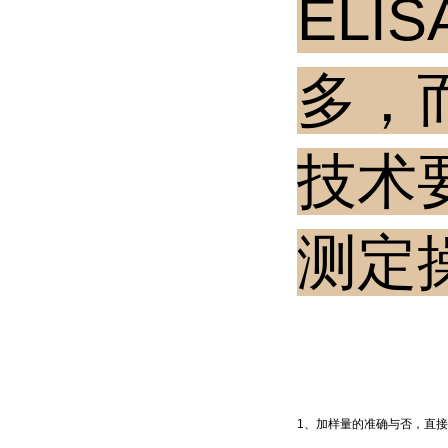
ELI
多，
技术
测定
1、加样量的准确与否，直