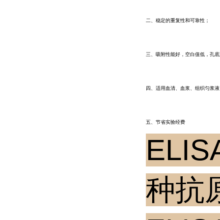
二、稳定的重复性和可靠性；
三、吸附性能好，空白值低，孔底
四、适用血清、血浆、组织匀浆液
五、节省实验经费
EL
种抗