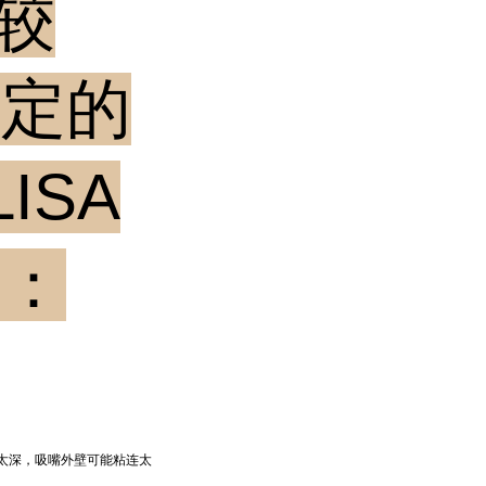
素较
一定的
ISA
下：
太深，吸嘴外壁可能粘连太