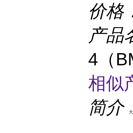
价格
产品
4（B
相似
简介
大