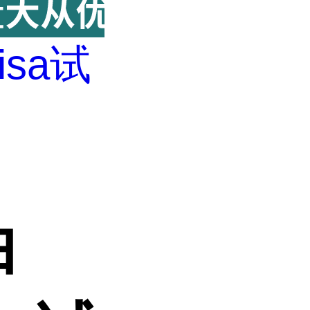
lisa试
白
白