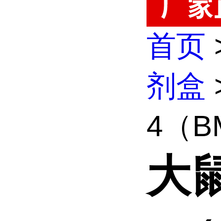
首页
剂盒
4（BMP
大