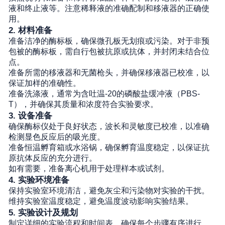
液和终止液等。注意稀释液的准确配制和移液器的正确使
用
。
2.
材料准备
准备洁净的酶标板，确保微孔板无划痕或污染。对于非预
包被的酶标板，需自行包被抗原或抗体，并封闭未结合位
点
。
准备所需的移液器和无菌枪头，并确保移液器已校准，以
保证加样的准确性。
准备洗涤液，通常为含吐温-20的磷酸盐缓冲液（PBS-
T），并确保其质量和浓度符合实验要求
。
3.
设备准备
确保酶标仪处于良好状态，波长和灵敏度已校准，以准确
检测显色反应后的吸光度。
准备恒温孵育箱或水浴锅，确保孵育温度稳定，以保证抗
原抗体反应的充分进行。
如有需要，准备离心机用于处理样本或试剂。
4.
实验环境准备
保持实验室环境清洁，避免灰尘和污染物对实验的干扰。
维持实验室温度稳定，避免温度波动影响实验结果。
5.
实验设计及规划
制定详细的实验流程和时间表，确保每个步骤有序进行，