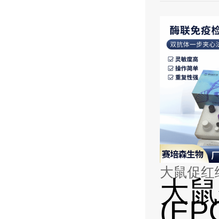
大鼠促红细
大鼠
(EP