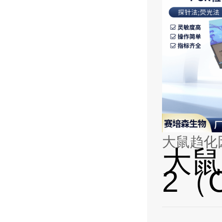
大鼠趋化因
大鼠
2（C