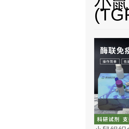
小鼠
(TG