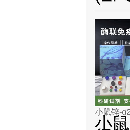
小鼠锌-α2
小鼠