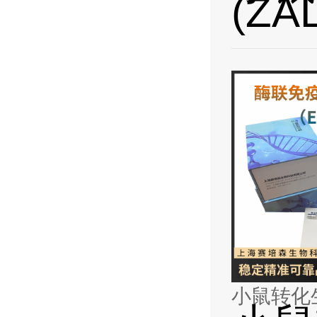
(ZA
小鼠转化生