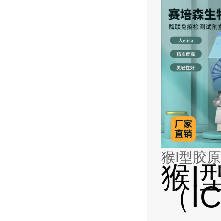
猴Ⅰ型胶原
猴Ⅰ
（ⅠC