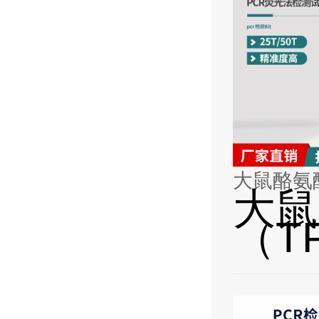
大鼠酪氨酸
大鼠
（TP