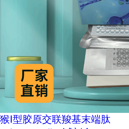
猴Ⅰ型胶原交联羧基末端肽